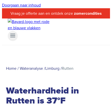
Doorgaan naar inhoud
Vraag je offerte aan en ontdek onze
zomercondities
Home
/
Wateranalyse
/
Limburg
/
Rutten
Waterhardheid in
Rutten is 37°F