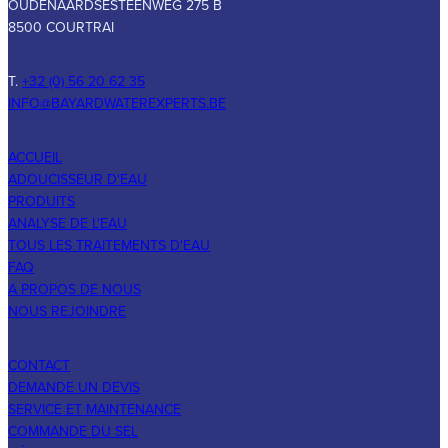
OUDENAARDSESTEENWEG 275 B
8500 COURTRAI
T.
+32 (0) 56 20 62 35
INFO@BAYARDWATEREXPERTS.BE
ACCUEIL
ADOUCISSEUR D'EAU
PRODUITS
ANALYSE DE L'EAU
TOUS LES TRAITEMENTS D'EAU
FAQ
A PROPOS DE NOUS
NOUS REJOINDRE
CONTACT
DEMANDE UN DEVIS
SERVICE ET MAINTENANCE
COMMANDE DU SEL