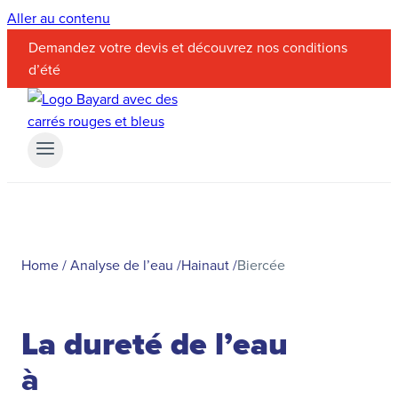
Aller au contenu
Demandez votre devis et découvrez nos conditions
d’été
Home
/
Analyse de l’eau
/
Hainaut
/
Biercée
La dureté de l’eau
à