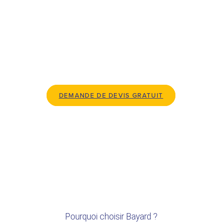
personnalisée : profitez d’une tranquillité
d’esprit totale.
DEMANDE DE DEVIS GRATUIT
Pourquoi choisir Bayard ?