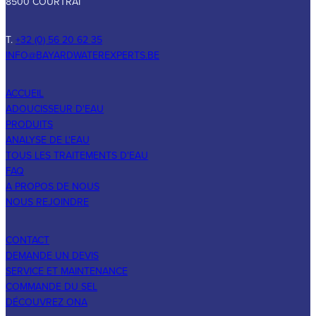
8500 COURTRAI
T.
+32 (0) 56 20 62 35
INFO@BAYARDWATEREXPERTS.BE
ACCUEIL
ADOUCISSEUR D'EAU
PRODUITS
ANALYSE DE L'EAU
TOUS LES TRAITEMENTS D'EAU
FAQ
A PROPOS DE NOUS
NOUS REJOINDRE
CONTACT
DEMANDE UN DEVIS
SERVICE ET MAINTENANCE
COMMANDE DU SEL
DÉCOUVREZ ONA