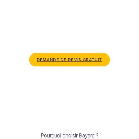
personnalisée : profitez d’une tranquillité
d’esprit totale.
DEMANDE DE DEVIS GRATUIT
Pourquoi choisir Bayard ?