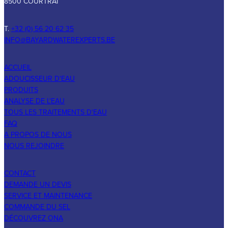
8500 COURTRAI
T.
+32 (0) 56 20 62 35
INFO@BAYARDWATEREXPERTS.BE
ACCUEIL
ADOUCISSEUR D'EAU
PRODUITS
ANALYSE DE L'EAU
TOUS LES TRAITEMENTS D'EAU
FAQ
A PROPOS DE NOUS
NOUS REJOINDRE
CONTACT
DEMANDE UN DEVIS
SERVICE ET MAINTENANCE
COMMANDE DU SEL
DÉCOUVREZ ONA